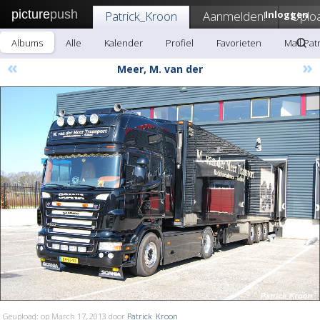
picture
push
Patrick_Kroon
Aanmelden!
Inloggen
Uplo
Albums
Alle
Kalender
Profiel
Favorieten
Mail Pat
«
»
Meer, M. van der
Geupload: op March 17, 2013 door
Patrick_Kroon