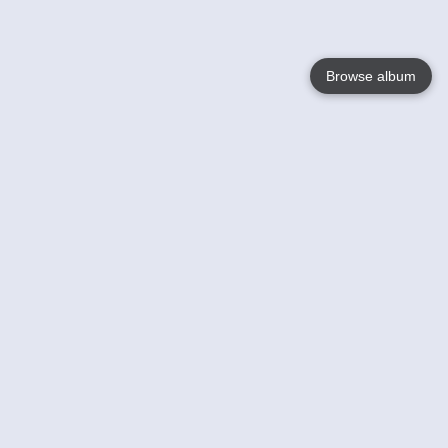
Browse album
Language
English
Nederlands
Français
Jouw
Help
Lees Meer