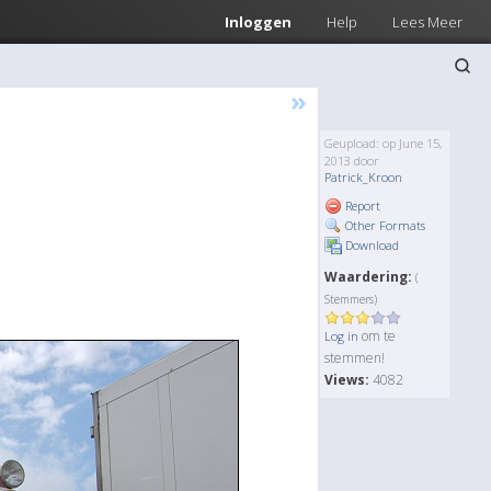
Inloggen
Help
Lees Meer
»
Geupload: op June 15,
2013 door
Patrick_Kroon
Report
Other Formats
Download
Waardering:
(
Stemmers)
om te
Log in
stemmen!
Views:
4082