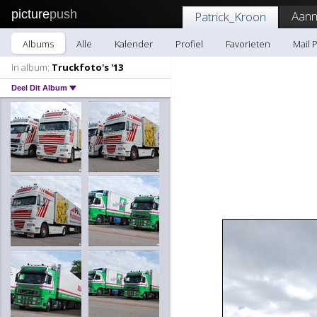
picture
push
Aanm
Patrick_Kroon
Albums
Alle
Kalender
Profiel
Favorieten
Mail 
In album:
Truckfoto's '13
Deel Dit Album