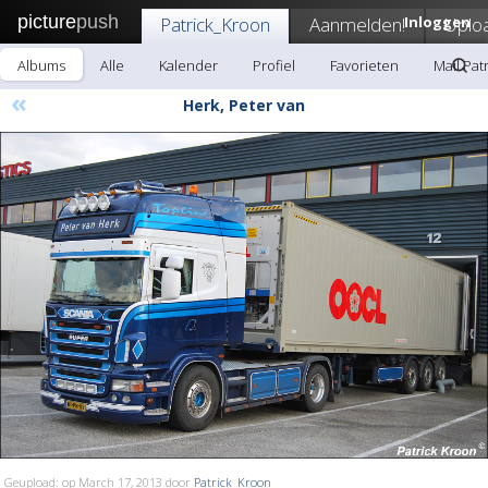
picture
push
Patrick_Kroon
Aanmelden!
Inloggen
Uplo
Albums
Alle
Kalender
Profiel
Favorieten
Mail Pat
«
Herk, Peter van
Geupload: op March 17, 2013 door
Patrick_Kroon