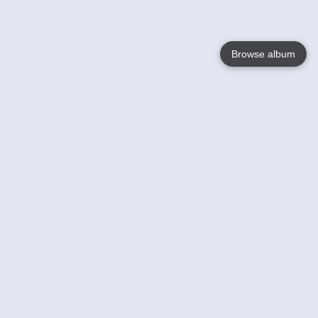
Browse album
Language
English
Nederlands
Français
Jouw
Help
Lees Meer