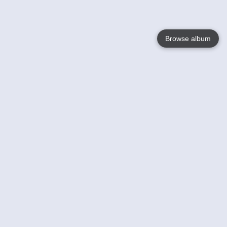
Browse album
Language
English
Nederlands
Français
Votre / vos
Help
En savoir plusu