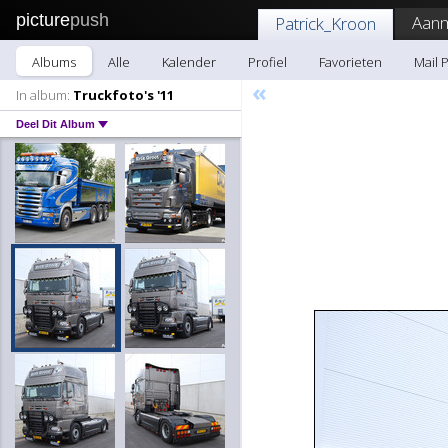
picture
push
Aanm
Patrick_Kroon
Albums
Alle
Kalender
Profiel
Favorieten
Mail 
«
In album:
Truckfoto's '11
Deel Dit Album