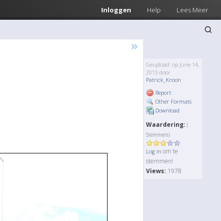
Inloggen
Help
Lees Meer
»
Geupload: op June 14,
2013 door
Patrick_Kroon
Report
Other Formats
Download
Waardering:
(
Stemmers)
om te
Log in
stemmen!
Views:
1978