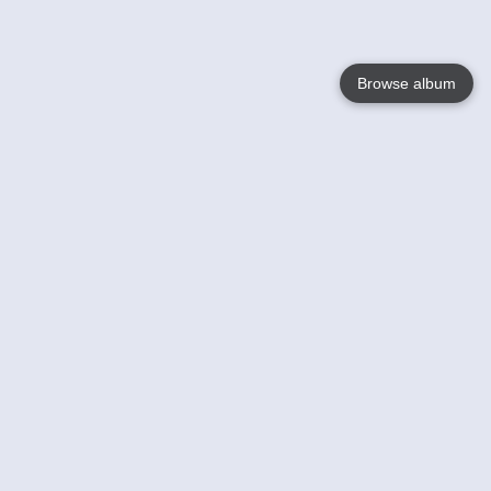
Browse album
Language
English
Nederlands
Français
Jouw
Help
Lees Meer