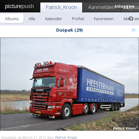
picture
push
Patrick_Kroon
Aanmelden!
Inloggen
Uplo
Albums
Alle
Kalender
Profiel
Favorieten
Mail Pat
»
Duopak (29)
Geupload: op March 21, 2013 door
Patrick_Kroon