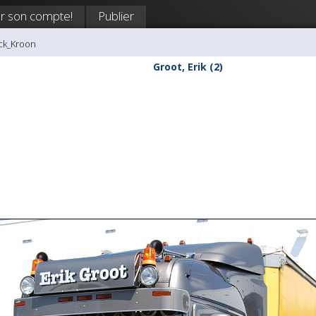
r son compte!
Publier
ick_Kroon
Groot, Erik (2)