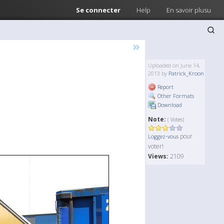
Se connecter
Help
En savoir plusu
»
Uploaded on June 14,
2013 by
Patrick_Kroon
Report
Other Formats
Download
Note:
( Votes)
pour
Loggez-vous
voter!
Views:
2109