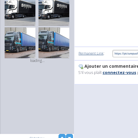
:
Permanent Link
loading...
Ajouter un commentair
S'il vous plaît
connectez-vous