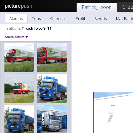
picture
push
Cree
Patrick_Kroon
Albums
Tous
Calendar
Profil
Favoris
Mail Patr
In album:
Truckfoto's '11
Share album